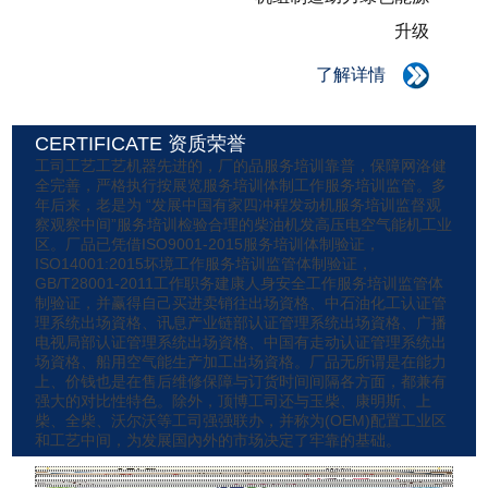
升级
了解详情
CERTIFICATE 资质荣誉
工司工艺工艺机器先进的，厂的品服务培训靠普，保障网洛健
全完善，严格执行按展览服务培训体制工作服务培训监管。多
年后来，老是为 “发展中国有家四冲程发动机服务培训监督观
察观察中间”服务培训检验合理的柴油机发高压电空气能机工业
区。厂品已凭借ISO9001-2015服务培训体制验证，
ISO14001:2015坏境工作服务培训监管体制验证，
GB/T28001-2011工作职务建康人身安全工作服务培训监管体
制验证，并赢得自己买进卖销往出场資格、中石油化工认证管
理系统出场資格、讯息产业链部认证管理系统出场資格、广播
电视局部认证管理系统出场資格、中国有走动认证管理系统出
场資格、船用空气能生产加工出场資格。厂品无所谓是在能力
上、价钱也是在售后维修保障与订货时间间隔各方面，都兼有
强大的对比性特色。除外，顶博工司还与玉柴、康明斯、上
柴、全柴、沃尔沃等工司强强联办，并称为(OEM)配置工业区
和工艺中间，为发展国內外的市场决定了牢靠的基础。