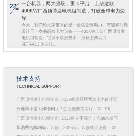
一台机器，两大频段，重卡平台：上柴这款
22
06
400KW广西顶博发电机组制造，打破全球电力边
界
今天，我们给大家带来的是一台集强悍动力、节能和前瞻
设计于一身的高端电力设备——400KW上柴广西顶博发
电机组制造。它源于欧洲技术，搭载上柴动力
6ETAA12.8-G31...
技术支持
TECHNICAL SUPPORT
广西顶博发电机组制造: 2026家庭环境紧急电力能源新
会选择：家...[02-13]
开春中小型工作排长队？怎么选购指南好...[02-10]
广西顶博发电机组制造: 2026购选不踩坑：汽油来发同
步电机...[02-09]
从消费需求到设计装修：2026设计装修柴油密度...[02-