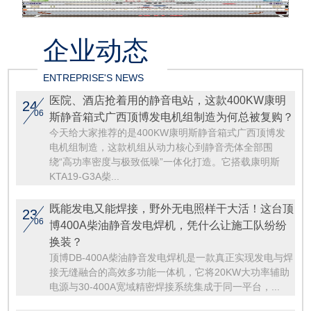
企业动态
ENTREPRISE'S NEWS
医院、酒店抢着用的静音电站，这款400KW康明
24
06
斯静音箱式广西顶博发电机组制造为何总被复购？
今天给大家推荐的是400KW康明斯静音箱式广西顶博发
电机组制造，这款机组从动力核心到静音壳体全部围
绕“高功率密度与极致低噪”一体化打造。它搭载康明斯
KTA19-G3A柴...
既能发电又能焊接，野外无电照样干大活！这台顶
23
06
博400A柴油静音发电焊机，凭什么让施工队纷纷
换装？
顶博DB-400A柴油静音发电焊机是一款真正实现发电与焊
接无缝融合的高效多功能一体机，它将20KW大功率辅助
电源与30-400A宽域精密焊接系统集成于同一平台，...