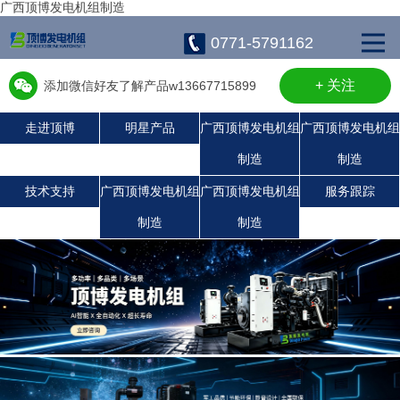
广西顶博发电机组制造
0771-5791162
+ 关注
添加微信好友了解产品w13667715899
走进顶博
明星产品
广西顶博发电机组
广西顶博发电机组
制造
制造
广西顶博发电机组制造:康明斯广西顶博发电机组制造
广西顶博发电机组制造:静音发电机组
广西顶博发电机组制造:潍柴发电机组
珀金斯发电机组
沃尔沃发电机组
上柴发电机组
玉柴发电机组
技术支持
广西顶博发电机组
广西顶博发电机组
服务跟踪
制造
制造