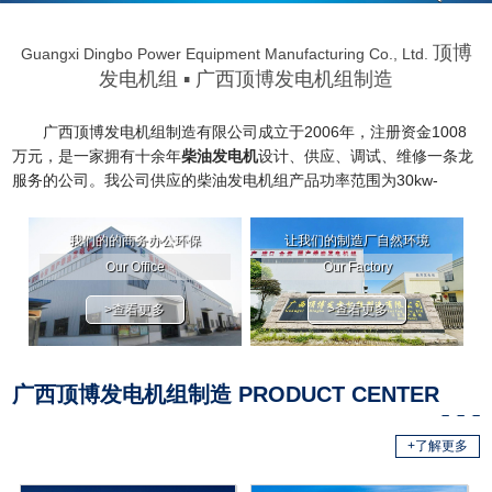
顶博
Guangxi Dingbo Power Equipment Manufacturing Co., Ltd.
发电机组
▪ 广西顶博发电机组制造
广西顶博发电机组制造有限公司成立于2006年，注册资金1008
万元，是一家拥有十余年
柴油发电机
设计、供应、调试、维修一条龙
服务的公司。我公司供应的柴油
发电机
组产品功率范围为30kw-
3000kw，可满足各种规格普通型、自动化、四保护、自动切换及三
遥监控、低噪音及移动式、自动化并网系统等特殊电力需求。 公司工
我们的的商务办公环保
让我们的制造厂自然环境
艺设备先进，产品质量可靠，服务网络健全，严格按国际质量体系管
Our Office
Our Factory
理。产品已经通过ISO9001-2015质量体系认证，ISO14001:2015环
境管理体系认证，GB/T28001-2011职位健康安全管理体系认证。无
>查看更多
>查看更多
论是在性......
广西顶博发电机组制造 PRODUCT CENTER
+了解更多